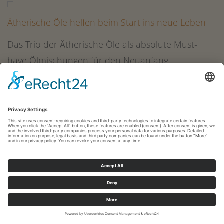
Ätherische Öle helfen beim Start ins neue Leben
Das Trio der Ätherische Öle als absolute Must-
have Ölmischungen für den Neuanfang.
Seminar für Verkauf und
Persönlichkeitsentwicklung
Das erste Seminar, an dem ich teilgenommen
habe.
Welche Merkmale haben Krisen?