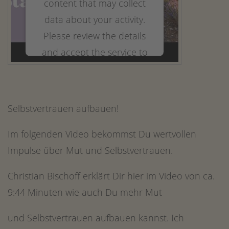
content that may collect
data about your activity.
Please review the details
and accept the service to
watch this video.
More Information
Selbstvertrauen aufbauen!
Accept
Im folgenden Video bekommst Du wertvollen
powered by
Usercentrics Consent
Impulse über Mut und Selbstvertrauen.
Management Platform
&
eRecht24
Christian Bischoff erklärt Dir hier im Video von ca.
9:44 Minuten wie auch Du mehr Mut
und Selbstvertrauen aufbauen kannst. Ich