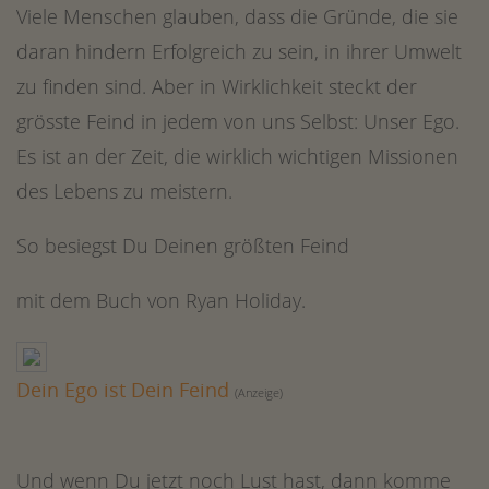
Viele Menschen glauben, dass die Gründe, die sie
daran hindern Erfolgreich zu sein, in ihrer Umwelt
More Information
zu finden sind. Aber in Wirklichkeit steckt der
Accept
grösste Feind in jedem von uns Selbst: Unser Ego.
powered by
Usercentrics Consent
Es ist an der Zeit, die wirklich wichtigen Missionen
Management Platform
&
des Lebens zu meistern.
eRecht24
So besiegst Du Deinen größten Feind
mit dem Buch von Ryan Holiday.
Dein Ego ist Dein Feind
(Anzeige)
Und wenn Du jetzt noch Lust hast, dann komme