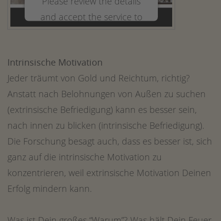
Please review the details
and accept the service to
watch this video.
Intrinsische Motivation
More Information
Jeder träumt von Gold und Reichtum, richtig?
Accept
Anstatt nach Belohnungen von Außen zu suchen
powered by
Usercentrics Consent
(extrinsische Befriedigung) kann es besser sein,
Management Platform
&
nach innen zu blicken (intrinsische Befriedigung).
eRecht24
Die Forschung besagt auch, dass es besser ist, sich
ganz auf die intrinsische Motivation zu
konzentrieren, weil extrinsische Motivation Deinen
Erfolg mindern kann.
Was ist Dein großes “Warum”? Was hält Dein Feuer