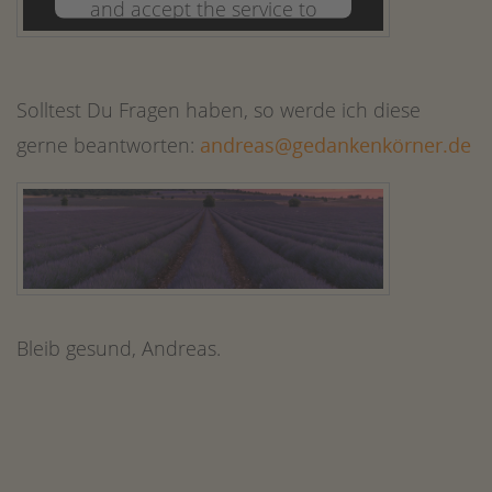
and accept the service to
watch this video.
Solltest Du Fragen haben, so werde ich diese
More Information
gerne beantworten:
andreas@gedankenkörner.de
Accept
powered by
Usercentrics Consent
Management Platform
&
eRecht24
Bleib gesund, Andreas.